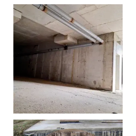
Услуги
Копка траншеи и септиков
вручную с монтажем под
ключ,где нет доступа для
техники.
Монтаж септиков с
водоотведением под ключ
Строительство наружных сетей
водопровода и канализации
Подключение, врезка в центральную систему
водоснабжения и водо-отведения.
Строительство и монтаж
канализации
Монтаж железобетонных колец
Работаем 24/7
Адрес
г. Алматы