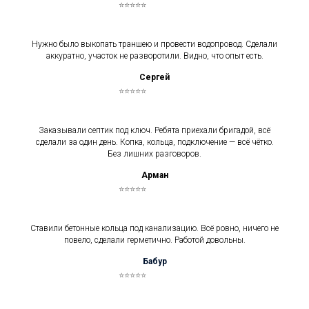
⭐⭐⭐⭐⭐
Нужно было выкопать траншею и провести водопровод. Сделали
аккуратно, участок не разворотили. Видно, что опыт есть.
Сергей
⭐⭐⭐⭐⭐
Заказывали септик под ключ. Ребята приехали бригадой, всё
сделали за один день. Копка, кольца, подключение — всё чётко.
Без лишних разговоров.
Арман
⭐⭐⭐⭐⭐
Ставили бетонные кольца под канализацию. Всё ровно, ничего не
повело, сделали герметично. Работой довольны.
Бабур
⭐⭐⭐⭐⭐