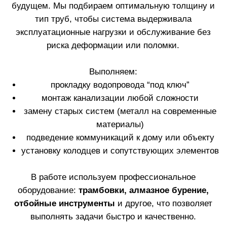
оборудование:
трамбовки, алмазное бурение,
отбойные инструменты
и другое, что позволяет
выполнять задачи быстро и качественно.
Опыт работы более 10 лет. За это время
реализованы десятки объектов — от частных домов
до масштабных проектов.
Мы делаем один раз — и на долгие годы без
проблем.
ЖК (жилые комплексы)
Комплексные решения для
многоквартирных домов с
соблюдением всех строительных
требований