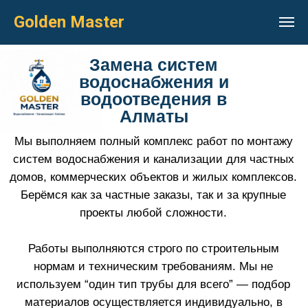
Golden Master
Замена систем
водоснабжения и
водоотведения в
Алматы
Мы выполняем полный комплекс работ по монтажу
систем водоснабжения и канализации для частных
домов, коммерческих объектов и жилых комплексов.
Берёмся как за частные заказы, так и за крупные
проекты любой сложности.
Работы выполняются строго по строительным
нормам и техническим требованиям. Мы не
используем “один тип трубы для всего” — подбор
материалов осуществляется индивидуально, в
зависимости от расстояния, нагрузки, условий
эксплуатации и особенностей объекта. Это
гарантирует долговечность и надёжность всей
системы.
При прокладке водопровода учитываются глубина
залегания, особенности грунта и климатические